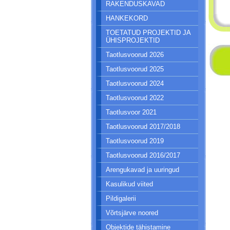
RAKENDUSKAVAD
HANKEKORD
TOETATUD PROJEKTID JA
ÜHISPROJEKTID
Taotlusvoorud 2026
Taotlusvoorud 2025
Taotlusvoorud 2024
Taotlusvoorud 2022
Taotlusvoor 2021
Taotlusvoorud 2017/2018
Taotlusvoorud 2019
Taotlusvoorud 2016/2017
Arengukavad ja uuringud
Kasulikud viited
Pildigalerii
Võrtsjärve noored
Objektide tähistamine