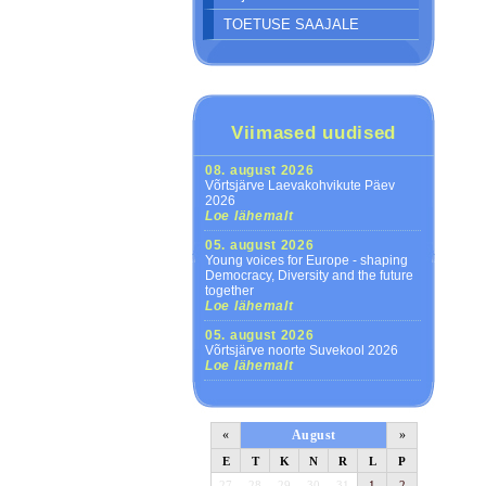
TOETUSE SAAJALE
Viimased uudised
08. august 2026
Võrtsjärve Laevakohvikute Päev
2026
Loe lähemalt
05. august 2026
Young voices for Europe - shaping
Democracy, Diversity and the future
together
Loe lähemalt
05. august 2026
Võrtsjärve noorte Suvekool 2026
Loe lähemalt
«
August
»
E
T
K
N
R
L
P
27
28
29
30
31
1
2