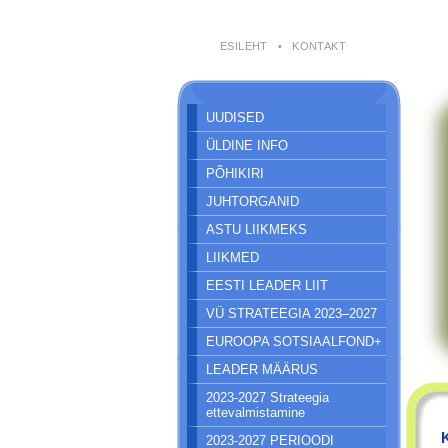
ESILEHT
•
KONTAKT
UUDISED
ÜLDINE INFO
PÕHIKIRI
JUHTORGANID
ASTU LIIKMEKS
LIIKMED
EESTI LEADER LIIT
VÜ STRATEEGIA 2023–2027
EUROOPA SOTSIAALFOND+
LEADER MÄÄRUS
2023-2027 Strateegia
ettevalmistamine
2023-2027 PERIOODI