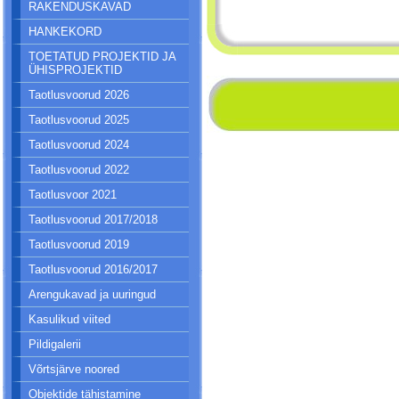
RAKENDUSKAVAD
HANKEKORD
TOETATUD PROJEKTID JA
ÜHISPROJEKTID
Taotlusvoorud 2026
Taotlusvoorud 2025
Taotlusvoorud 2024
Taotlusvoorud 2022
Taotlusvoor 2021
Taotlusvoorud 2017/2018
Taotlusvoorud 2019
Taotlusvoorud 2016/2017
Arengukavad ja uuringud
Kasulikud viited
Pildigalerii
Võrtsjärve noored
Objektide tähistamine