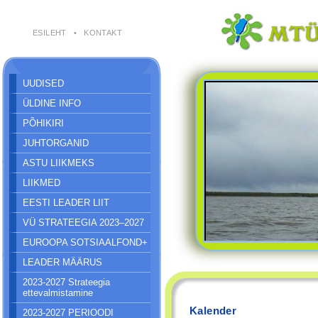
ESILEHT
•
KONTAKT
UUDISED
ÜLDINE INFO
PÕHIKIRI
JUHTORGANID
ASTU LIIKMEKS
LIIKMED
EESTI LEADER LIIT
VÜ STRATEEGIA 2023–2027
EUROOPA SOTSIAALFOND+
LEADER MÄÄRUS
2023-2027 Strateegia
ettevalmistamine
Kalender
2023-2027 PERIOODI