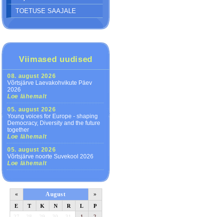
TOETUSE SAAJALE
Viimased uudised
08. august 2026
Võrtsjärve Laevakohvikute Päev
2026
Loe lähemalt
05. august 2026
Young voices for Europe - shaping
Democracy, Diversity and the future
together
Loe lähemalt
05. august 2026
Võrtsjärve noorte Suvekool 2026
Loe lähemalt
«
August
»
E
T
K
N
R
L
P
27
28
29
30
31
1
2