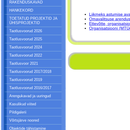
RAKENDUSKAVAD
HANKEKORD
Liikmeks astumise av
TOETATUD PROJEKTID JA
Omavalitsuse arendu
ÜHISPROJEKTID
Ettevõtte, organisatsi
Organisatsiooni (MTÜ
Taotlusvoorud 2026
Taotlusvoorud 2025
Taotlusvoorud 2024
Taotlusvoorud 2022
Taotlusvoor 2021
Taotlusvoorud 2017/2018
Taotlusvoorud 2019
Taotlusvoorud 2016/2017
Arengukavad ja uuringud
Kasulikud viited
Pildigalerii
Võrtsjärve noored
Objektide tähistamine