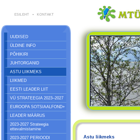
ESILEHT
•
KONTAKT
UUDISED
ÜLDINE INFO
PÕHIKIRI
JUHTORGANID
ASTU LIIKMEKS
LIIKMED
EESTI LEADER LIIT
VÜ STRATEEGIA 2023–2027
EUROOPA SOTSIAALFOND+
LEADER MÄÄRUS
2023-2027 Strateegia
ettevalmistamine
Astu liikmeks
2023-2027 PERIOODI