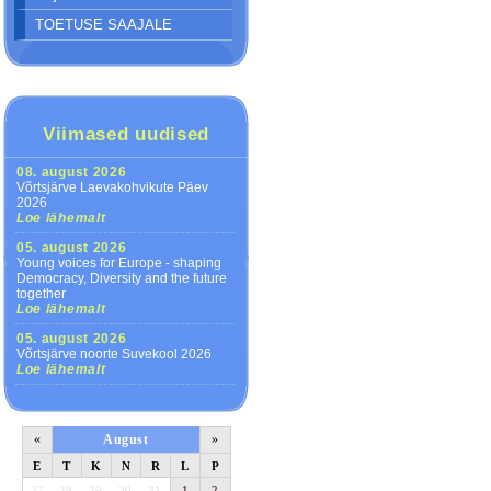
TOETUSE SAAJALE
Viimased uudised
08. august 2026
Võrtsjärve Laevakohvikute Päev
2026
Loe lähemalt
05. august 2026
Young voices for Europe - shaping
Democracy, Diversity and the future
together
Loe lähemalt
05. august 2026
Võrtsjärve noorte Suvekool 2026
Loe lähemalt
«
August
»
E
T
K
N
R
L
P
27
28
29
30
31
1
2