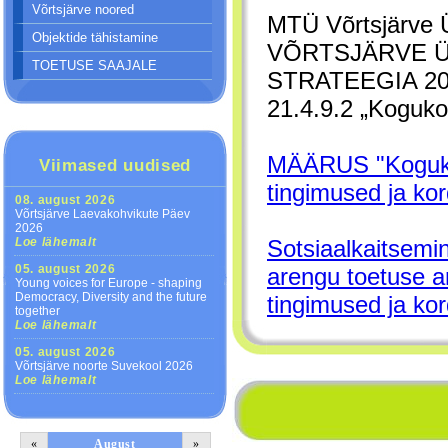
Võrtsjärve noored
MTÜ Võrtsjärve 
Objektide tähistamine
VÕRTSJÄRVE 
TOETUSE SAAJALE
STRATEEGIA 2023
21.4.9.2 „Koguko
MÄÄRUS "Kogukon
Viimased uudised
tingimused ja kor
08. august 2026
Võrtsjärve Laevakohvikute Päev
2026
Loe lähemalt
Sotsiaalkaitsemi
05. august 2026
arengu toetuse 
Young voices for Europe - shaping
Democracy, Diversity and the future
tingimused ja k
together
Loe lähemalt
05. august 2026
Võrtsjärve noorte Suvekool 2026
Loe lähemalt
«
August
»