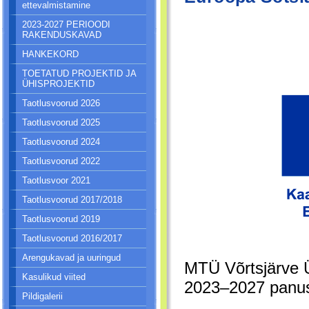
ettevalmistamine
2023-2027 PERIOODI
RAKENDUSKAVAD
HANKEKORD
TOETATUD PROJEKTID JA
ÜHISPROJEKTID
Taotlusvoorud 2026
Taotlusvoorud 2025
Taotlusvoorud 2024
Taotlusvoorud 2022
Taotlusvoor 2021
Taotlusvoorud 2017/2018
Taotlusvoorud 2019
Taotlusvoorud 2016/2017
Arengukavad ja uuringud
MTÜ Võrtsjärve Ü
Kasulikud viited
2023–2027 panu
Pildigalerii