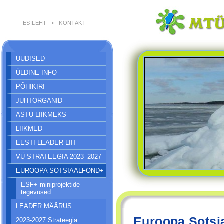
ESILEHT
•
KONTAKT
UUDISED
ÜLDINE INFO
PÕHIKIRI
JUHTORGANID
ASTU LIIKMEKS
LIIKMED
EESTI LEADER LIIT
VÜ STRATEEGIA 2023–2027
EUROOPA SOTSIAALFOND+
ESF+ miniprojektide
tegevused
LEADER MÄÄRUS
Euroopa Sotsi
2023-2027 Strateegia