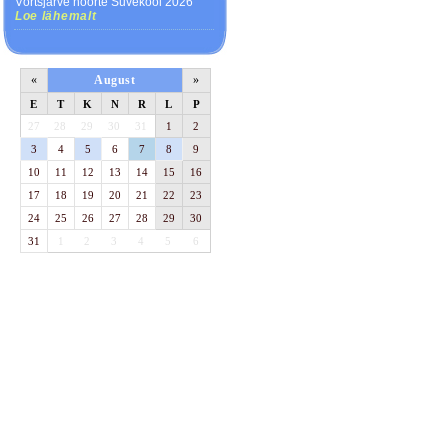
Võrtsjärve noorte Suvekool 2026
Loe lähemalt
«
August
»
E
T
K
N
R
L
P
27
28
29
30
31
1
2
3
4
5
6
7
8
9
10
11
12
13
14
15
16
17
18
19
20
21
22
23
24
25
26
27
28
29
30
31
1
2
3
4
5
6