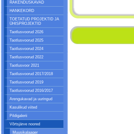
RAKENDUSKAVAD
HANKEKORD
TOETATUD PROJEKTID JA
ÜHISPROJEKTID
Taotlusvoorud 2026
Taotlusvoorud 2025
Taotlusvoorud 2024
Taotlusvoorud 2022
Taotlusvoor 2021
Taotlusvoorud 2017/2018
Taotlusvoorud 2019
Taotlusvoorud 2016/2017
Arengukavad ja uuringud
Kasulikud viited
Pildigalerii
Võrtsjärve noored
Muusikalaager