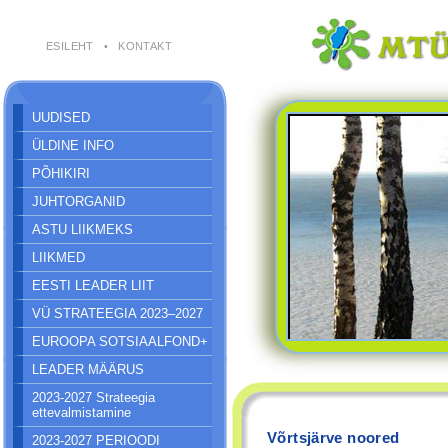
ESILEHT
•
KONTAKT
UUDISED
ÜLDINE INFO
PÕHIKIRI
JUHTORGANID
ASTU LIIKMEKS
LIIKMED
EESTI LEADER LIIT
VÜ STRATEEGIA 2023–2027
EUROOPA SOTSIAALFOND+
LEADER MÄÄRUS
2023-2027 Strateegia
ettevalmistamine
Võrtsjärve noored
2023-2027 PERIOODI