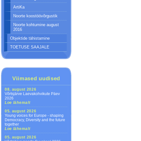
ArtiKa
Noorte koostöövõrgustik
Noorte kohtumine august
2016
Objektide tähistamine
TOETUSE SAAJALE
Viimased uudised
08. august 2026
Võrtsjärve Laevakohvikute Päev
2026
Loe lähemalt
05. august 2026
Young voices for Europe - shaping
Democracy, Diversity and the future
together
Loe lähemalt
05. august 2026