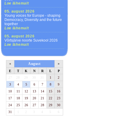
Loe lähemalt
05. august 2026
Young voices for Europe - shaping
Democracy, Diversity and the future
together
Loe lähemalt
05. august 2026
Võrtsjärve noorte Suvekool 2026
Loe lähemalt
«
August
»
E
T
K
N
R
L
P
27
28
29
30
31
1
2
3
4
5
6
7
8
9
10
11
12
13
14
15
16
17
18
19
20
21
22
23
24
25
26
27
28
29
30
31
1
2
3
4
5
6