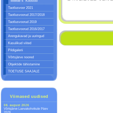
Meede 4 "Koostöö"
Taotlusvoor 2021
Taotlusvoorud 2017/2018
Taotlusvoorud 2019
Taotlusvoorud 2016/2017
Arengukavad ja uuringud
Kasulikud viited
Pildigalerii
Võrtsjärve noored
Objektide tähistamine
TOETUSE SAAJALE
Viimased uudised
08. august 2026
Võrtsjärve Laevakohvikute Päev
2026