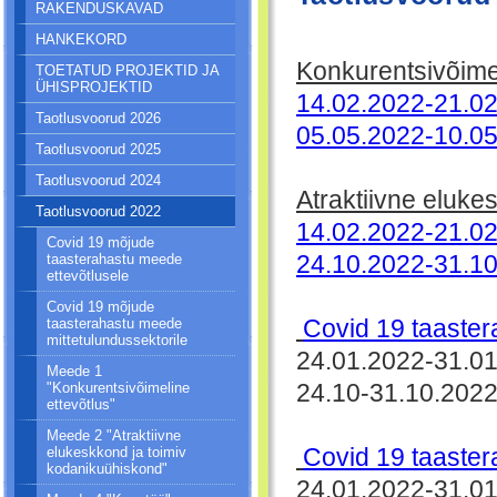
RAKENDUSKAVAD
HANKEKORD
Konkurentsivõime
TOETATUD PROJEKTID JA
ÜHISPROJEKTID
14.02.2022-21.0
Taotlusvoorud 2026
05.05.2022-10.0
Taotlusvoorud 2025
Taotlusvoorud 2024
Atraktiivne eluke
Taotlusvoorud 2022
14.02.2022-21.0
Covid 19 mõjude
taasterahastu meede
24.10.2022-31.1
ettevõtlusele
Covid 19 mõjude
taasterahastu meede
Covid 19 taaster
mittetulundussektorile
24.01.2022-31.01
Meede 1
"Konkurentsivõimeline
24.10-31.10.2022
ettevõtlus"
Meede 2 "Atraktiivne
elukeskkond ja toimiv
Covid 19 taaster
kodanikuühiskond"
24.01.2022-31.01