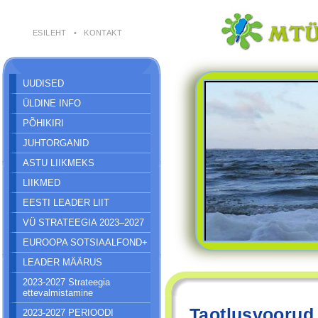
ESILEHT
•
KONTAKT
UUDISED
ÜLDINE INFO
PÕHIKIRI
JUHTORGANID
ASTU LIIKMEKS
LIIKMED
EESTI LEADER LIIT
VÜ STRATEEGIA 2023–2027
EUROOPA SOTSIAALFOND+
LEADER MÄÄRUS
2023-2027 Strateegia
ettevalmistamine
Taotlusvoorud
2023-2027 PERIOODI