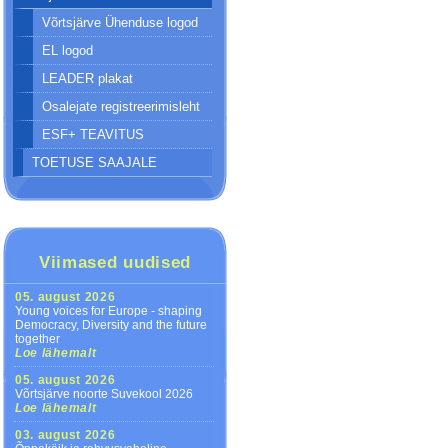
Võrtsjärve Ühenduse logod
EL logod
LEADER plakat
Osalejate registreerimisleht
ESF+ TEAVITUS
TOETUSE SAAJALE
Viimased uudised
05. august 2026
Young voices for Europe - shaping
Democracy, Diversity and the future
together
Loe lähemalt
05. august 2026
Võrtsjärve noorte Suvekool 2026
Loe lähemalt
03. august 2026