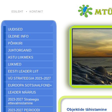
ESILEHT
•
KONTAKT
UUDISED
ÜLDINE INFO
PÕHIKIRI
JUHTORGANID
ASTU LIIKMEKS
LIIKMED
EESTI LEADER LIIT
VÜ STRATEEGIA 2023–2027
EUROOPA SOTSIAALFOND+
LEADER MÄÄRUS
2023-2027 Strateegia
ettevalmistamine
Objektide tähistamine
2023-2027 PERIOODI