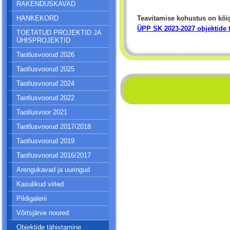
RAKENDUSKAVAD
HANKEKORD
Teavitamise kohustus on kõig
ÜPP SK 2023-2027 objektide 
TOETATUD PROJEKTID JA
ÜHISPROJEKTID
Taotlusvoorud 2026
Taotlusvoorud 2025
Taotlusvoorud 2024
Taotlusvoorud 2022
Taotlusvoor 2021
Taotlusvoorud 2017/2018
Taotlusvoorud 2019
Taotlusvoorud 2016/2017
Arengukavad ja uuringud
Kasulikud viited
Pildigalerii
Võrtsjärve noored
Objektide tähistamine