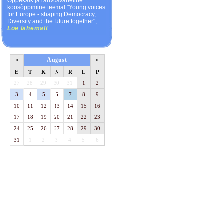
Õppekäik ja rahvusvaheline
koosõppimine teemal "Young voices
for Europe - shaping Democracy,
Diversity and the future together",
Loe lähemalt
«
August
»
E
T
K
N
R
L
P
27
28
29
30
31
1
2
3
4
5
6
7
8
9
10
11
12
13
14
15
16
17
18
19
20
21
22
23
24
25
26
27
28
29
30
31
1
2
3
4
5
6