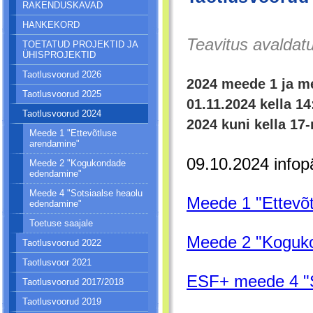
RAKENDUSKAVAD
HANKEKORD
Teavitus avaldat
TOETATUD PROJEKTID JA
ÜHISPROJEKTID
Taotlusvoorud 2026
2024 meede 1 ja me
Taotlusvoorud 2025
01.11.2024 kella 14
Taotlusvoorud 2024
2024 kuni kella 17-
Meede 1 "Ettevõtluse
arendamine"
09.10.2024 info
Meede 2 "Kogukondade
edendamine"
Meede 4 "Sotsiaalse heaolu
Meede 1 "Ettevõ
edendamine"
Toetuse saajale
Meede 2 "Koguk
Taotlusvoorud 2022
Taotlusvoor 2021
ESF+ meede 4 "S
Taotlusvoorud 2017/2018
Taotlusvoorud 2019