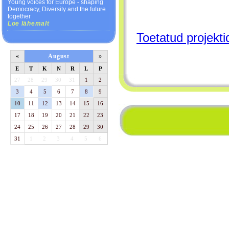
Young voices for Europe - shaping
Democracy, Diversity and the future
together
Loe lähemalt
Toetatud projekti
«
August
»
E
T
K
N
R
L
P
27
28
29
30
31
1
2
3
4
5
6
7
8
9
10
11
12
13
14
15
16
17
18
19
20
21
22
23
24
25
26
27
28
29
30
31
1
2
3
4
5
6