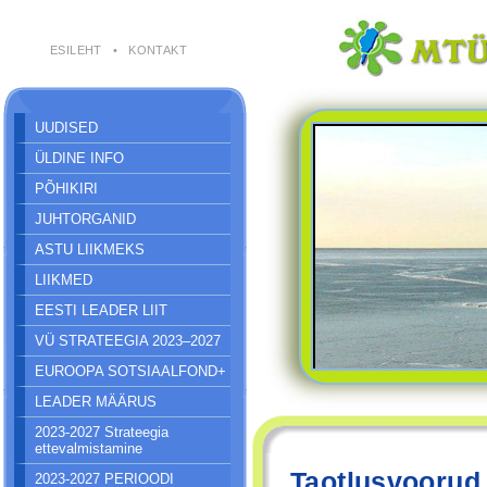
ESILEHT
•
KONTAKT
UUDISED
ÜLDINE INFO
PÕHIKIRI
JUHTORGANID
ASTU LIIKMEKS
LIIKMED
EESTI LEADER LIIT
VÜ STRATEEGIA 2023–2027
EUROOPA SOTSIAALFOND+
LEADER MÄÄRUS
2023-2027 Strateegia
ettevalmistamine
Taotlusvoorud
2023-2027 PERIOODI