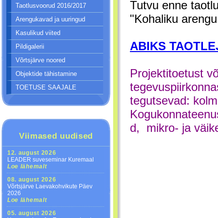
Tutvu enne taotl
Taotlusvoorud 2016/2017
"Kohaliku arengu
Arengukavad ja uuringud
Kasulikud viited
ABIKS TAOTLE
Pildigalerii
Võrtsjärve noored
Projektitoetust 
Objektide tähistamine
tegevuspiirkonna
TOETUSE SAAJALE
tegutsevad: kolm
Kogukonnateenuse 
d, mikro- ja väik
Viimased uudised
12. august 2026
LEADER suveseminar Kuremaal
Loe lähemalt
08. august 2026
Võrtsjärve Laevakohvikute Päev
2026
Loe lähemalt
05. august 2026