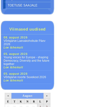
TOETUSE SAAJALE
Viimased uudised
08. august 2026
Võrtsjärve Laevakohvikute Päev
2026
Loe lähemalt
05. august 2026
Young voices for Europe - shaping
Democracy, Diversity and the future
together
Loe lähemalt
05. august 2026
Võrtsjärve noorte Suvekool 2026
Loe lähemalt
«
August
»
E
T
K
N
R
L
P
27
28
29
30
31
1
2