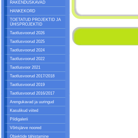
RAKENDUSKAVAD
HANKEKORD
TOETATUD PROJEKTID JA
ÜHISPROJEKTID
Taotlusvoorud 2026
Taotlusvoorud 2025
Taotlusvoorud 2024
Taotlusvoorud 2022
Taotlusvoor 2021
Taotlusvoorud 2017/2018
Taotlusvoorud 2019
Taotlusvoorud 2016/2017
Arengukavad ja uuringud
Kasulikud viited
Pildigalerii
Võrtsjärve noored
Objektide tähistamine