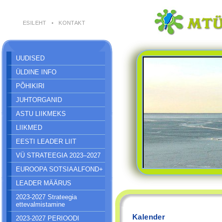
ESILEHT
•
KONTAKT
UUDISED
ÜLDINE INFO
PÕHIKIRI
JUHTORGANID
ASTU LIIKMEKS
LIIKMED
EESTI LEADER LIIT
VÜ STRATEEGIA 2023–2027
EUROOPA SOTSIAALFOND+
LEADER MÄÄRUS
2023-2027 Strateegia
ettevalmistamine
Kalender
2023-2027 PERIOODI