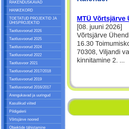
RAKENDUSKAVAD
HANKEKORD
MTÜ Võrtsjärve
TOETATUD PROJEKTID JA
ÜHISPROJEKTID
[08. juuni 2026]
Taotlusvoorud 2026
Võrtsjärve Ühendu
Taotlusvoorud 2025
16.30 Toimumisko
Taotlusvoorud 2024
70308, Viljandi
Taotlusvoorud 2022
kinnitamine 2. ...
Taotlusvoor 2021
Taotlusvoorud 2017/2018
Taotlusvoorud 2019
Taotlusvoorud 2016/2017
Arengukavad ja uuringud
Kasulikud viited
Pildigalerii
Võrtsjärve noored
Objektide tähistamine