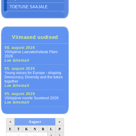
TOETUSE SAAJALE
Viimased uudised
08. august 2026
Võrtsjärve Laevakohvikute Päev
2026
Loe lähemalt
05. august 2026
Young voices for Europe - shaping
Democracy, Diversity and the future
together
Loe lähemalt
05. august 2026
Võrtsjärve noorte Suvekool 2026
Loe lähemalt
«
August
»
E
T
K
N
R
L
P
27
28
29
30
31
1
2