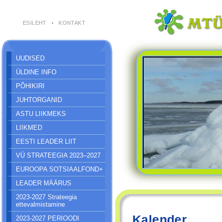
ESILEHT
•
KONTAKT
UUDISED
ÜLDINE INFO
PÕHIKIRI
JUHTORGANID
ASTU LIIKMEKS
LIIKMED
EESTI LEADER LIIT
VÜ STRATEEGIA 2023–2027
EUROOPA SOTSIAALFOND+
LEADER MÄÄRUS
2023-2027 Strateegia
ettevalmistamine
Kalender
2023-2027 PERIOODI