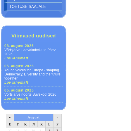
TOETUSE SAAJALE
Viimased uudised
08. august 2026
Võrtsjärve Laevakohvikute Päev
2026
Loe lähemalt
05. august 2026
Young voices for Europe - shaping
Democracy, Diversity and the future
together
Loe lähemalt
05. august 2026
Võrtsjärve noorte Suvekool 2026
Loe lähemalt
«
August
»
E
T
K
N
R
L
P
27
28
29
30
31
1
2