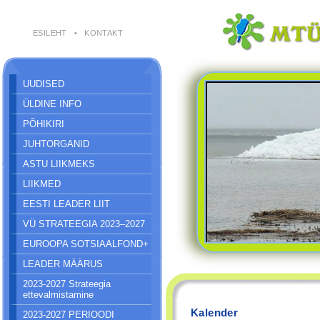
ESILEHT
•
KONTAKT
UUDISED
ÜLDINE INFO
PÕHIKIRI
JUHTORGANID
ASTU LIIKMEKS
LIIKMED
EESTI LEADER LIIT
VÜ STRATEEGIA 2023–2027
EUROOPA SOTSIAALFOND+
LEADER MÄÄRUS
2023-2027 Strateegia
ettevalmistamine
Kalender
2023-2027 PERIOODI