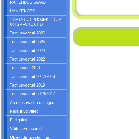
RAKENDUSKAVAD
HANKEKORD
TOETATUD PROJEKTID JA
ÜHISPROJEKTID
Taotlusvoorud 2026
Taotlusvoorud 2025
Taotlusvoorud 2024
Taotlusvoorud 2022
Taotlusvoor 2021
Taotlusvoorud 2017/2018
Taotlusvoorud 2019
Taotlusvoorud 2016/2017
Arengukavad ja uuringud
Kasulikud viited
Pildigalerii
Võrtsjärve noored
Objektide tähistamine