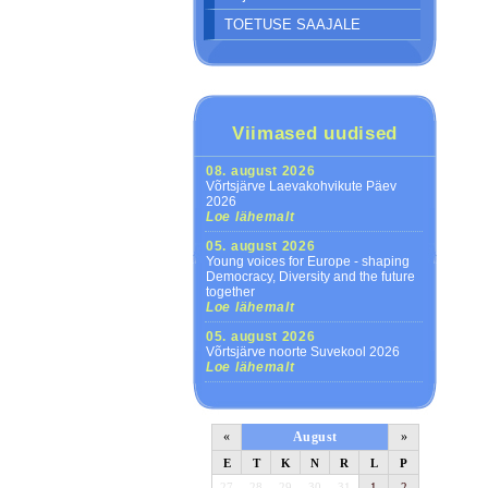
TOETUSE SAAJALE
Viimased uudised
08. august 2026
Võrtsjärve Laevakohvikute Päev
2026
Loe lähemalt
05. august 2026
Young voices for Europe - shaping
Democracy, Diversity and the future
together
Loe lähemalt
05. august 2026
Võrtsjärve noorte Suvekool 2026
Loe lähemalt
«
August
»
E
T
K
N
R
L
P
27
28
29
30
31
1
2