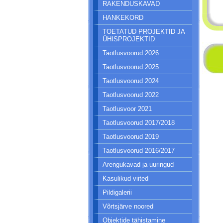
RAKENDUSKAVAD
HANKEKORD
TOETATUD PROJEKTID JA
ÜHISPROJEKTID
Taotlusvoorud 2026
Taotlusvoorud 2025
Taotlusvoorud 2024
Taotlusvoorud 2022
Taotlusvoor 2021
Taotlusvoorud 2017/2018
Taotlusvoorud 2019
Taotlusvoorud 2016/2017
Arengukavad ja uuringud
Kasulikud viited
Pildigalerii
Võrtsjärve noored
Objektide tähistamine