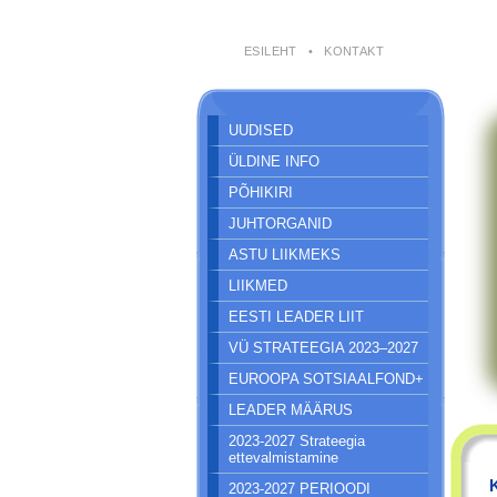
ESILEHT
•
KONTAKT
UUDISED
ÜLDINE INFO
PÕHIKIRI
JUHTORGANID
ASTU LIIKMEKS
LIIKMED
EESTI LEADER LIIT
VÜ STRATEEGIA 2023–2027
EUROOPA SOTSIAALFOND+
LEADER MÄÄRUS
2023-2027 Strateegia
ettevalmistamine
2023-2027 PERIOODI