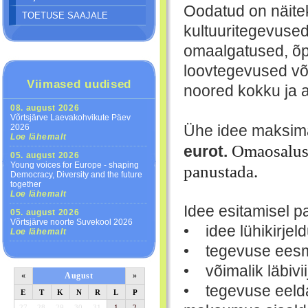
Oodatud on näitek
TOETUSE SAAJALE
kultuuritegevuse
omaalgatused, õp
loovtegevused võ
Viimased uudised
noored kokku ja 
08. august 2026
Võrtsjärve Laevakohvikute Päev
Ühe idee maksim
2026
Loe lähemalt
Omaosalus,
eurot.
05. august 2026
Young voices for Europe - shaping
panustada.
Democracy, Diversity and the future
together
Loe lähemalt
Idee esitamisel p
05. august 2026
Võrtsjärve noorte Suvekool 2026
• idee lühikirjel
Loe lähemalt
• tegevuse eesmä
• võimalik läbivi
«
August
»
• tegevuse eelda
E
T
K
N
R
L
P
27
28
29
30
31
1
2