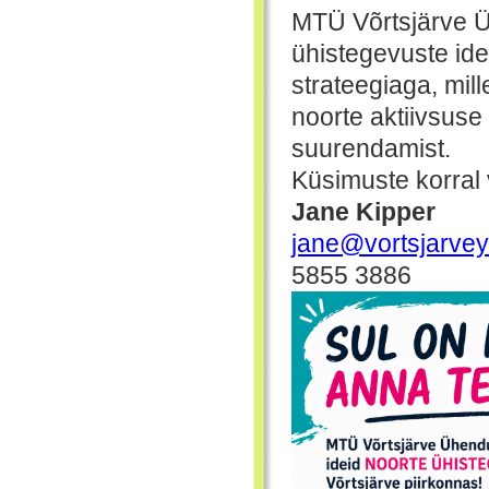
MTÜ Võrtsjärve 
ühistegevuste id
strateegiaga, mil
noorte aktiivsus
suurendamist.
Küsimuste korral 
Jane Kipper
jane@vortsjarve
5855 3886