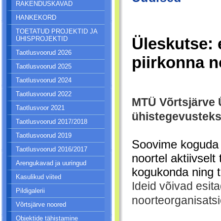
RAKENDUSKAVAD
HANKEKORD
TOETATUD PROJEKTID JA
Üleskutse: 
ÜHISPROJEKTID
Taotlusvoorud 2026
piirkonna n
Taotlusvoorud 2025
Taotlusvoorud 2024
Taotlusvoorud 2022
MTÜ Võrtsjärve 
Taotlusvoor 2021
ühistegevusteks
Taotlusvoorud 2017/2018
Taotlusvoorud 2019
Soovime koguda hä
Taotlusvoorud 2016/2017
noortel aktiivsel
Arengukavad ja uuringud
kogukonda ning t
Kasulikud viited
Ideid võivad esit
Pildigalerii
noorteorganisatsi
Võrtsjärve noored
Objektide tähistamine