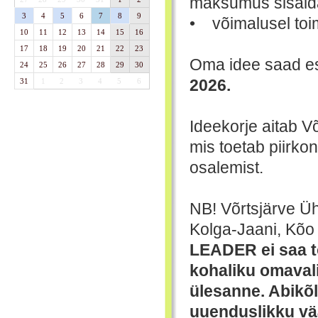
maksumus sisald
3
4
5
6
7
8
9
• võimalusel toi
10
11
12
13
14
15
16
17
18
19
20
21
22
23
Oma idee saad es
24
25
26
27
28
29
30
2026.
31
1
2
3
4
5
6
Ideekorje aitab V
mis toetab piirko
osalemist.
NB! Võrtsjärve Ü
Kolga-Jaani, Kõo
LEADER ei saa to
kohaliku omaval
ülesanne. Abikõl
uuenduslikku vä