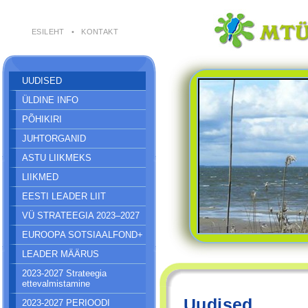
ESILEHT
•
KONTAKT
UUDISED
ÜLDINE INFO
PÕHIKIRI
JUHTORGANID
ASTU LIIKMEKS
LIIKMED
EESTI LEADER LIIT
VÜ STRATEEGIA 2023–2027
EUROOPA SOTSIAALFOND+
LEADER MÄÄRUS
2023-2027 Strateegia
ettevalmistamine
Uudised
2023-2027 PERIOODI