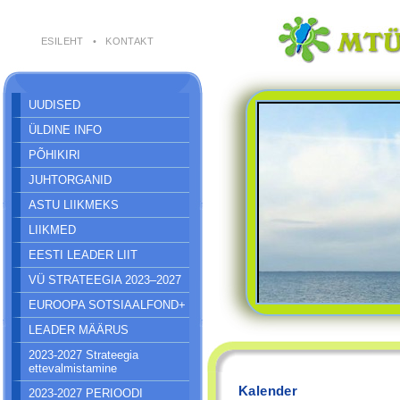
ESILEHT
•
KONTAKT
UUDISED
ÜLDINE INFO
PÕHIKIRI
JUHTORGANID
ASTU LIIKMEKS
LIIKMED
EESTI LEADER LIIT
VÜ STRATEEGIA 2023–2027
EUROOPA SOTSIAALFOND+
LEADER MÄÄRUS
2023-2027 Strateegia
ettevalmistamine
Kalender
2023-2027 PERIOODI