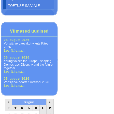
TOETUSE SAAJALE
Viimased uudised
08. august 2026
Võrtsjärve Laevakohvikute Päev
2026
Loe lähemalt
05. august 2026
Young voices for Europe - shaping
Democracy, Diversity and the future
together
Loe lähemalt
05. august 2026
Võrtsjärve noorte Suvekool 2026
Loe lähemalt
«
August
»
E
T
K
N
R
L
P
27
28
29
30
31
1
2