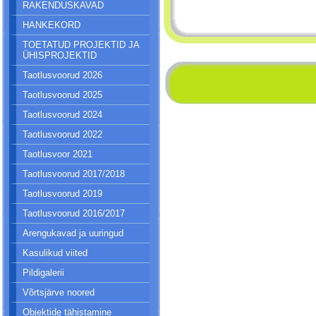
RAKENDUSKAVAD
HANKEKORD
TOETATUD PROJEKTID JA
ÜHISPROJEKTID
Taotlusvoorud 2026
Taotlusvoorud 2025
Taotlusvoorud 2024
Taotlusvoorud 2022
Taotlusvoor 2021
Taotlusvoorud 2017/2018
Taotlusvoorud 2019
Taotlusvoorud 2016/2017
Arengukavad ja uuringud
Kasulikud viited
Pildigalerii
Võrtsjärve noored
Objektide tähistamine