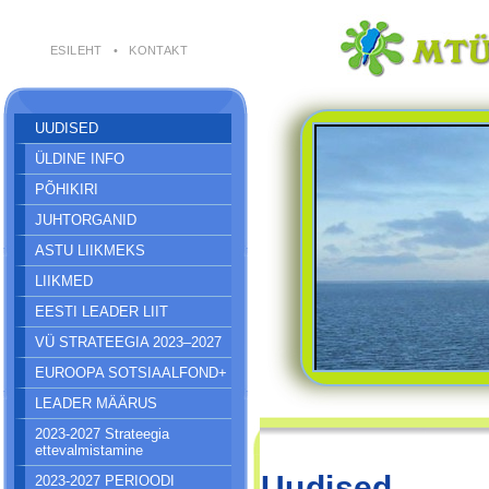
ESILEHT
•
KONTAKT
UUDISED
ÜLDINE INFO
PÕHIKIRI
JUHTORGANID
ASTU LIIKMEKS
LIIKMED
EESTI LEADER LIIT
VÜ STRATEEGIA 2023–2027
EUROOPA SOTSIAALFOND+
LEADER MÄÄRUS
2023-2027 Strateegia
ettevalmistamine
Uudised
2023-2027 PERIOODI