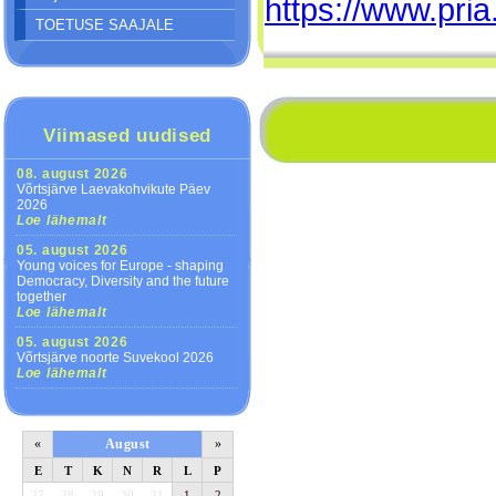
https://www.pri
TOETUSE SAAJALE
Viimased uudised
08. august 2026
Võrtsjärve Laevakohvikute Päev
2026
Loe lähemalt
05. august 2026
Young voices for Europe - shaping
Democracy, Diversity and the future
together
Loe lähemalt
05. august 2026
Võrtsjärve noorte Suvekool 2026
Loe lähemalt
«
August
»
E
T
K
N
R
L
P
27
28
29
30
31
1
2