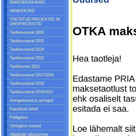
RAKENDUSKAVAD
HANKEKORD
TOETATUD PROJEKTID JA
ÜHISPROJEKTID
OTKA maks
Taotlusvoorud 2026
Taotlusvoorud 2025
Taotlusvoorud 2024
Hea taotleja!
Taotlusvoorud 2022
Taotlusvoor 2021
Taotlusvoorud 2017/2018
Edastame PRIA p
Taotlusvoorud 2019
maksetaotlust t
Taotlusvoorud 2016/2017
ehk osaliselt t
Arengukavad ja uuringud
esitada ei saa.
Kasulikud viited
Pildigalerii
Võrtsjärve noored
Loe lähemalt siit
Objektide tähistamine