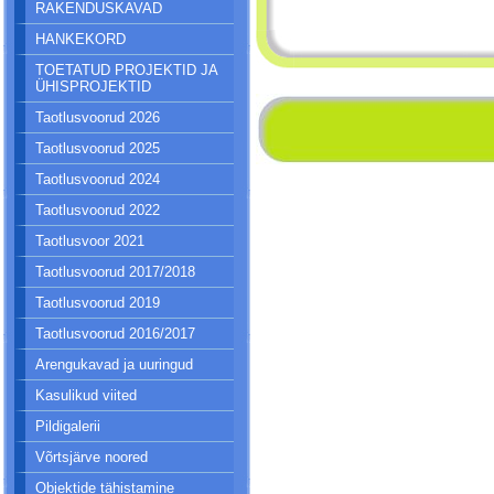
RAKENDUSKAVAD
HANKEKORD
TOETATUD PROJEKTID JA
ÜHISPROJEKTID
Taotlusvoorud 2026
Taotlusvoorud 2025
Taotlusvoorud 2024
Taotlusvoorud 2022
Taotlusvoor 2021
Taotlusvoorud 2017/2018
Taotlusvoorud 2019
Taotlusvoorud 2016/2017
Arengukavad ja uuringud
Kasulikud viited
Pildigalerii
Võrtsjärve noored
Objektide tähistamine