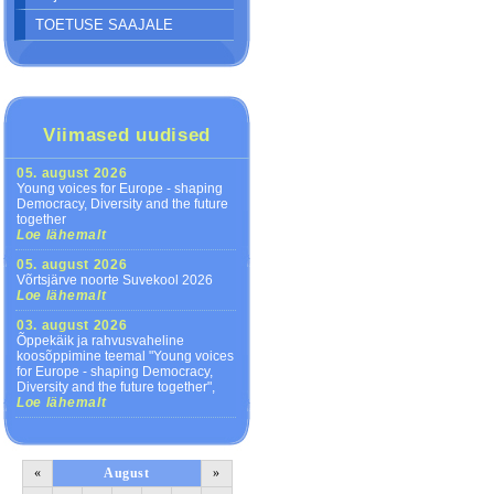
TOETUSE SAAJALE
Viimased uudised
05. august 2026
Young voices for Europe - shaping
Democracy, Diversity and the future
together
Loe lähemalt
05. august 2026
Võrtsjärve noorte Suvekool 2026
Loe lähemalt
03. august 2026
Õppekäik ja rahvusvaheline
koosõppimine teemal "Young voices
for Europe - shaping Democracy,
Diversity and the future together",
Loe lähemalt
«
August
»