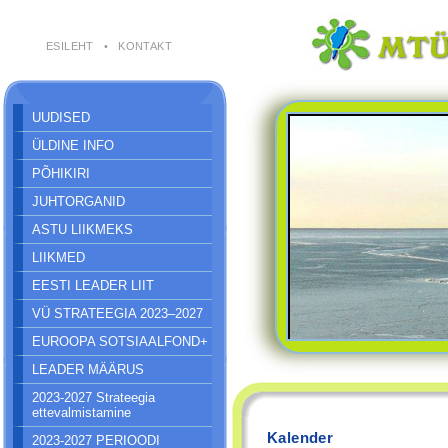
ESILEHT
•
KONTAKT
UUDISED
ÜLDINE INFO
PÕHIKIRI
JUHTORGANID
ASTU LIIKMEKS
LIIKMED
EESTI LEADER LIIT
VÜ STRATEEGIA 2023–2027
EUROOPA SOTSIAALFOND+
LEADER MÄÄRUS
2023-2027 Strateegia
ettevalmistamine
Kalender
2023-2027 PERIOODI