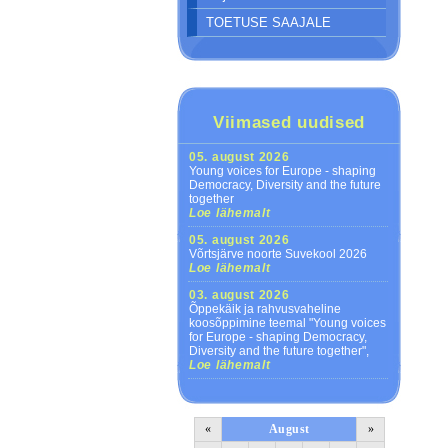
TOETUSE SAAJALE
Viimased uudised
05. august 2026
Young voices for Europe - shaping
Democracy, Diversity and the future
together
Loe lähemalt
05. august 2026
Võrtsjärve noorte Suvekool 2026
Loe lähemalt
03. august 2026
Õppekäik ja rahvusvaheline
koosõppimine teemal "Young voices
for Europe - shaping Democracy,
Diversity and the future together",
Loe lähemalt
«
August
»