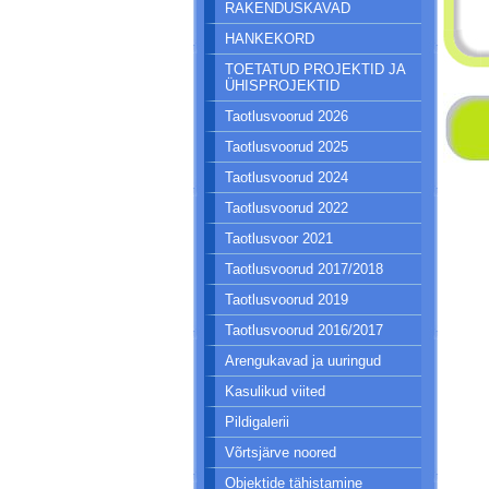
RAKENDUSKAVAD
HANKEKORD
TOETATUD PROJEKTID JA
ÜHISPROJEKTID
Taotlusvoorud 2026
Taotlusvoorud 2025
Taotlusvoorud 2024
Taotlusvoorud 2022
Taotlusvoor 2021
Taotlusvoorud 2017/2018
Taotlusvoorud 2019
Taotlusvoorud 2016/2017
Arengukavad ja uuringud
Kasulikud viited
Pildigalerii
Võrtsjärve noored
Objektide tähistamine