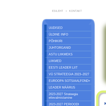
ESILEHT
•
KONTAKT
UUDISED
ÜLDINE INFO
PÕHIKIRI
JUHTORGANID
ASTU LIIKMEKS
LIIKMED
EESTI LEADER LIIT
VÜ STRATEEGIA 2023–2027
EUROOPA SOTSIAALFOND+
LEADER MÄÄRUS
2023-2027 Strateegia
ettevalmistamine
2023-2027 PERIOODI