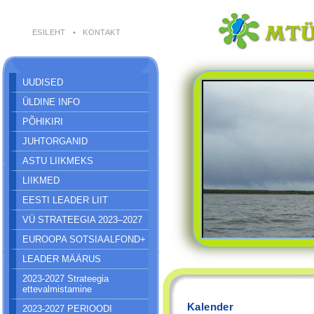
ESILEHT
•
KONTAKT
UUDISED
ÜLDINE INFO
PÕHIKIRI
JUHTORGANID
ASTU LIIKMEKS
LIIKMED
EESTI LEADER LIIT
VÜ STRATEEGIA 2023–2027
EUROOPA SOTSIAALFOND+
LEADER MÄÄRUS
2023-2027 Strateegia
ettevalmistamine
Kalender
2023-2027 PERIOODI