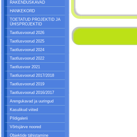
RAKENDUSKAVAD
HANKEKORD
TOETATUD PROJEKTID JA
ÜHISPROJEKTID
Taotlusvoorud 2026
Taotlusvoorud 2025
Taotlusvoorud 2024
Taotlusvoorud 2022
Taotlusvoor 2021
Taotlusvoorud 2017/2018
Taotlusvoorud 2019
Taotlusvoorud 2016/2017
Arengukavad ja uuringud
Kasulikud viited
Pildigalerii
Võrtsjärve noored
Objektide tähistamine