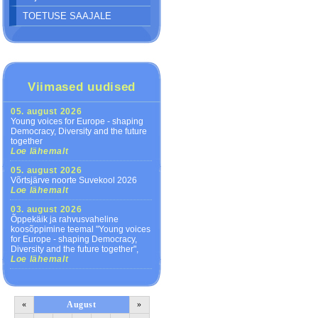
TOETUSE SAAJALE
Viimased uudised
05. august 2026
Young voices for Europe - shaping
Democracy, Diversity and the future
together
Loe lähemalt
05. august 2026
Võrtsjärve noorte Suvekool 2026
Loe lähemalt
03. august 2026
Õppekäik ja rahvusvaheline
koosõppimine teemal "Young voices
for Europe - shaping Democracy,
Diversity and the future together",
Loe lähemalt
«
August
»