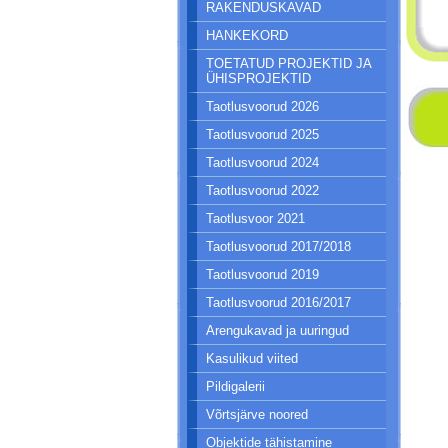
RAKENDUSKAVAD
HANKEKORD
TOETATUD PROJEKTID JA
ÜHISPROJEKTID
Taotlusvoorud 2026
Taotlusvoorud 2025
Taotlusvoorud 2024
Taotlusvoorud 2022
Taotlusvoor 2021
Taotlusvoorud 2017/2018
Taotlusvoorud 2019
Taotlusvoorud 2016/2017
Arengukavad ja uuringud
Kasulikud viited
Pildigalerii
Võrtsjärve noored
Objektide tähistamine