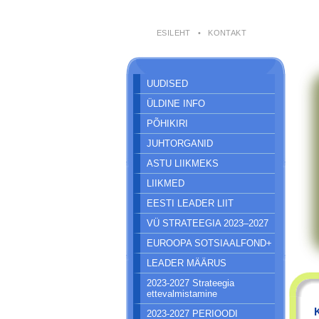
ESILEHT
•
KONTAKT
UUDISED
ÜLDINE INFO
PÕHIKIRI
JUHTORGANID
ASTU LIIKMEKS
LIIKMED
EESTI LEADER LIIT
VÜ STRATEEGIA 2023–2027
EUROOPA SOTSIAALFOND+
LEADER MÄÄRUS
2023-2027 Strateegia
ettevalmistamine
2023-2027 PERIOODI