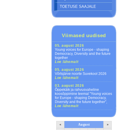
TOETUSE SAAJALE
Viimased uudised
05. august 2026
Young voices for Europe - shaping
Democracy, Diversity and the future
together
Loe lähemalt
05. august 2026
Võrtsjärve noorte Suvekool 2026
Loe lähemalt
03. august 2026
Õppekäik ja rahvusvaheline
koosõppimine teemal "Young voices
for Europe - shaping Democracy,
Diversity and the future together",
Loe lähemalt
«
August
»