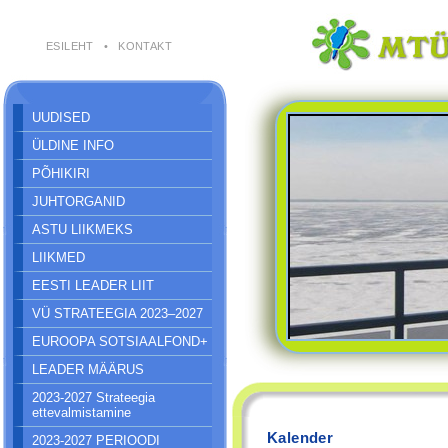
ESILEHT
•
KONTAKT
UUDISED
ÜLDINE INFO
PÕHIKIRI
JUHTORGANID
ASTU LIIKMEKS
LIIKMED
EESTI LEADER LIIT
VÜ STRATEEGIA 2023–2027
EUROOPA SOTSIAALFOND+
LEADER MÄÄRUS
2023-2027 Strateegia
ettevalmistamine
Kalender
2023-2027 PERIOODI