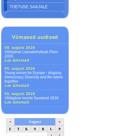
TOETUSE SAAJALE
Viimased uudised
08. august 2026
Võrtsjärve Laevakohvikute Päev
2026
Loe lähemalt
05. august 2026
Young voices for Europe - shaping
Democracy, Diversity and the future
together
Loe lähemalt
05. august 2026
Võrtsjärve noorte Suvekool 2026
Loe lähemalt
«
August
»
E
T
K
N
R
L
P
27
28
29
30
31
1
2