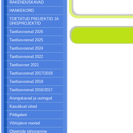
RAKENDUSKAVAD
HANKEKORD
TOETATUD PROJEKTID JA
ÜHISPROJEKTID
Taotlusvoorud 2026
Taotlusvoorud 2025
Taotlusvoorud 2024
Taotlusvoorud 2022
Taotlusvoor 2021
Taotlusvoorud 2017/2018
Taotlusvoorud 2019
Taotlusvoorud 2016/2017
Arengukavad ja uuringud
Kasulikud viited
Pildigalerii
Võrtsjärve noored
Objektide tähistamine