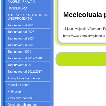
RAKENDUSKAVAD
HANKEKORD
Meeleoluaia
TOETATUD PROJEKTID JA
ÜHISPROJEKTID
Taotlusvoorud 2026
11.juunil väljasõit Võrumaale P
Taotlusvoorud 2025
https://www.vortsjarveyhend
Taotlusvoorud 2024
Taotlusvoorud 2022
Taotlusvoor 2021
Taotlusvoorud 2017/2018
Taotlusvoorud 2019
Taotlusvoorud 2016/2017
Arengukavad ja uuringud
Kasulikud viited
Pildigalerii
Võrtsjärve noored
Objektide tähistamine