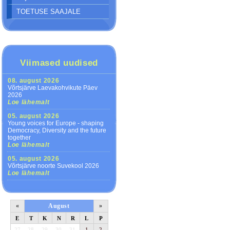
TOETUSE SAAJALE
Viimased uudised
08. august 2026
Võrtsjärve Laevakohvikute Päev
2026
Loe lähemalt
05. august 2026
Young voices for Europe - shaping
Democracy, Diversity and the future
together
Loe lähemalt
05. august 2026
Võrtsjärve noorte Suvekool 2026
Loe lähemalt
«
August
»
E
T
K
N
R
L
P
27
28
29
30
31
1
2