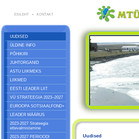
ESILEHT
•
KONTAKT
UUDISED
ÜLDINE INFO
PÕHIKIRI
JUHTORGANID
ASTU LIIKMEKS
LIIKMED
EESTI LEADER LIIT
VÜ STRATEEGIA 2023–2027
EUROOPA SOTSIAALFOND+
LEADER MÄÄRUS
2023-2027 Strateegia
ettevalmistamine
Uudised
2023-2027 PERIOODI