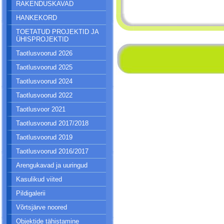
RAKENDUSKAVAD
HANKEKORD
TOETATUD PROJEKTID JA
ÜHISPROJEKTID
Taotlusvoorud 2026
Taotlusvoorud 2025
Taotlusvoorud 2024
Taotlusvoorud 2022
Taotlusvoor 2021
Taotlusvoorud 2017/2018
Taotlusvoorud 2019
Taotlusvoorud 2016/2017
Arengukavad ja uuringud
Kasulikud viited
Pildigalerii
Võrtsjärve noored
Objektide tähistamine