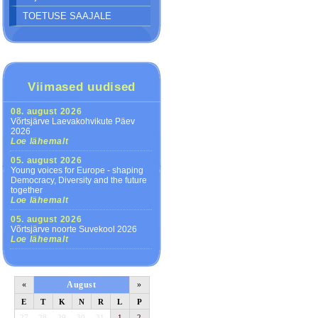
TOETUSE SAAJALE
Viimased uudised
08. august 2026
Võrtsjärve Laevakohvikute Päev
2026
Loe lähemalt
05. august 2026
Young voices for Europe - shaping
Democracy, Diversity and the future
together
Loe lähemalt
05. august 2026
Võrtsjärve noorte Suvekool 2026
Loe lähemalt
«
August
»
E
T
K
N
R
L
P
27
28
29
30
31
1
2