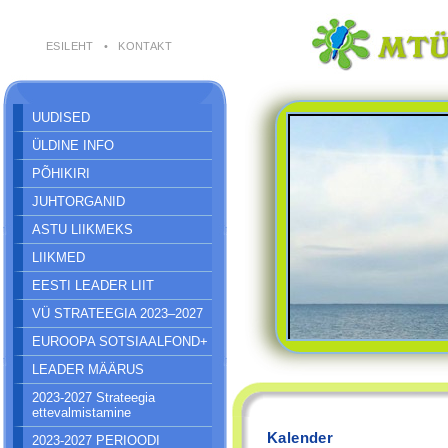
ESILEHT
•
KONTAKT
UUDISED
ÜLDINE INFO
PÕHIKIRI
JUHTORGANID
ASTU LIIKMEKS
LIIKMED
EESTI LEADER LIIT
VÜ STRATEEGIA 2023–2027
EUROOPA SOTSIAALFOND+
LEADER MÄÄRUS
2023-2027 Strateegia
ettevalmistamine
Kalender
2023-2027 PERIOODI