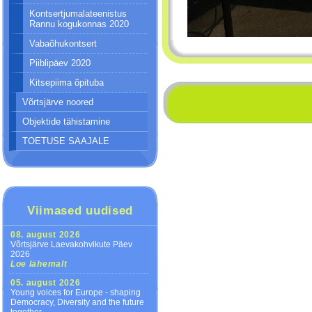
Kontsertjumalateenistus
Rannu kogukonnas 2020
Vabaõhukontsert
Piiblipäev 2020
Kitsepiima õpituba
Võrtsjärve noored
Objektide tähistamine
TOETUSE SAAJALE
Viimased uudised
08. august 2026
Võrtsjärve Laevakohvikute Päev
2026
Loe lähemalt
05. august 2026
Young voices for Europe - shaping
Democracy, Diversity and the future