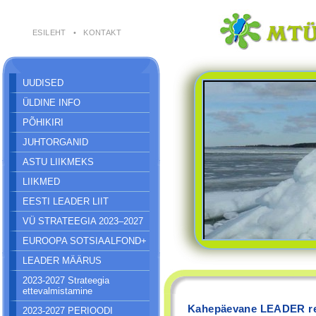
ESILEHT
•
KONTAKT
UUDISED
ÜLDINE INFO
PÕHIKIRI
JUHTORGANID
ASTU LIIKMEKS
LIIKMED
EESTI LEADER LIIT
VÜ STRATEEGIA 2023–2027
EUROOPA SOTSIAALFOND+
LEADER MÄÄRUS
2023-2027 Strateegia
ettevalmistamine
Kahepäevane LEADER re
2023-2027 PERIOODI