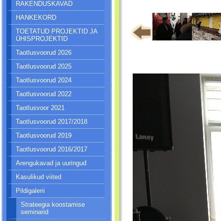
RAKENDUSKAVAD
HANKEKORD
TOETATUD PROJEKTID JA
ÜHISPROJEKTID
Taotlusvoorud 2026
Taotlusvoorud 2025
Taotlusvoorud 2024
Taotlusvoorud 2022
Taotlusvoor 2021
Taotlusvoorud 2017/2018
Taotlusvoorud 2019
Taotlusvoorud 2016/2017
Arengukavad ja uuringud
Kasulikud viited
Pildigalerii
Strateegia koostamise
seminarid