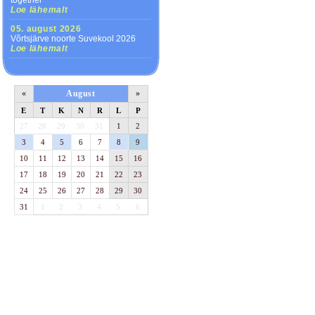
together
Loe lähemalt
05. august 2026
Võrtsjärve noorte Suvekool 2026
Loe lähemalt
«
August
»
E
T
K
N
R
L
P
27
28
29
30
31
1
2
3
4
5
6
7
8
9
10
11
12
13
14
15
16
17
18
19
20
21
22
23
24
25
26
27
28
29
30
31
1
2
3
4
5
6