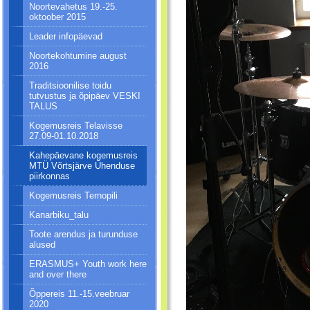
Noortevahetus 19.-25.
oktoober 2015
Leader infopäevad
Noortekohtumine august
2016
Traditsioonilise toidu
tutvustus ja õpipäev VESKI
TALUS
Kogemusreis Telavisse
27.09-01.10.2018
Kahepäevane kogemusreis
MTÜ Võrtsjärve Ühenduse
piirkonnas
Kogemusreis Ternopili
Kanarbiku_talu
Toote arendus ja turunduse
alused
ERASMUS+ Youth work here
and over there
Õppereis 11.-15.veebruar
2020