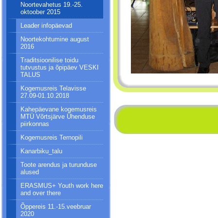
Noortevahetus 19.-25.
oktoober 2015
Leader infopäevad
Noortekohtumine august
2016
Traditsioonilise toidu
tutvustus ja õpipäev VESKI
TALUS
Kogemusreis Telavisse
27.09-01.10.2018
Kahepäevane kogemusreis
MTÜ Võrtsjärve Ühenduse
piirkonnas
Kogemusreis Ternopili
Kanarbiku_talu
Toote arendus ja turunduse
alused
ERASMUS+ Youth work here
and over there
Õppereis 11.-15.veebruar
2020