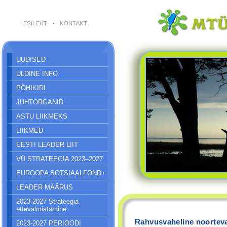
ESILEHT
•
KONTAKT
UUDISED
ÜLDINE INFO
PÕHIKIRI
JUHTORGANID
ASTU LIIKMEKS
LIIKMED
EESTI LEADER LIIT
VÜ STRATEEGIA 2023–2027
EUROOPA SOTSIAALFOND+
LEADER MÄÄRUS
2023-2027 Strateegia
ettevalmistamine
Rahvusvaheline noortev
2023-2027 PERIOODI