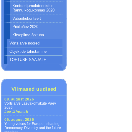
Kontsertjumalateenistus
Rannu kogukonnas 2020
Vabaõhukontsert
Piiblipäev 2020
Kitsepiima õpituba
Võrtsjärve noored
Objektide tähistamine
TOETUSE SAAJALE
Viimased uudised
08. august 2026
Võrtsjärve Laevakohvikute Päev
2026
Loe lähemalt
05. august 2026
Young voices for Europe - shaping
Democracy, Diversity and the future