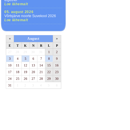
together
Loe lähemalt
05. august 2026
Võrtsjärve noorte Suvekool 2026
Loe lähemalt
«
August
»
E
T
K
N
R
L
P
27
28
29
30
31
1
2
3
4
5
6
7
8
9
10
11
12
13
14
15
16
17
18
19
20
21
22
23
24
25
26
27
28
29
30
31
1
2
3
4
5
6