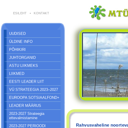
ESILEHT
•
KONTAKT
UUDISED
ÜLDINE INFO
PÕHIKIRI
JUHTORGANID
ASTU LIIKMEKS
LIIKMED
EESTI LEADER LIIT
VÜ STRATEEGIA 2023–2027
EUROOPA SOTSIAALFOND+
LEADER MÄÄRUS
2023-2027 Strateegia
ettevalmistamine
Rahvusvaheline noortev
2023-2027 PERIOODI