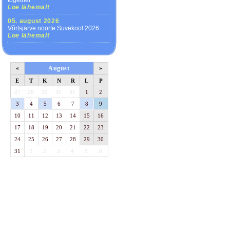
together
Loe lähemalt
05. august 2026
Võrtsjärve noorte Suvekool 2026
Loe lähemalt
«
August
»
E
T
K
N
R
L
P
27
28
29
30
31
1
2
3
4
5
6
7
8
9
10
11
12
13
14
15
16
17
18
19
20
21
22
23
24
25
26
27
28
29
30
31
1
2
3
4
5
6