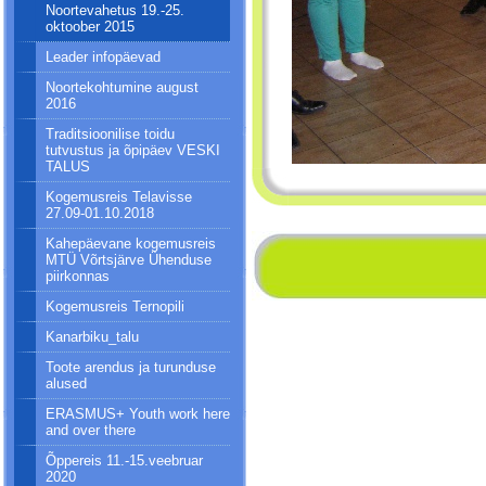
Noortevahetus 19.-25.
oktoober 2015
Leader infopäevad
Noortekohtumine august
2016
Traditsioonilise toidu
tutvustus ja õpipäev VESKI
TALUS
Kogemusreis Telavisse
27.09-01.10.2018
Kahepäevane kogemusreis
MTÜ Võrtsjärve Ühenduse
piirkonnas
Kogemusreis Ternopili
Kanarbiku_talu
Toote arendus ja turunduse
alused
ERASMUS+ Youth work here
and over there
Õppereis 11.-15.veebruar
2020