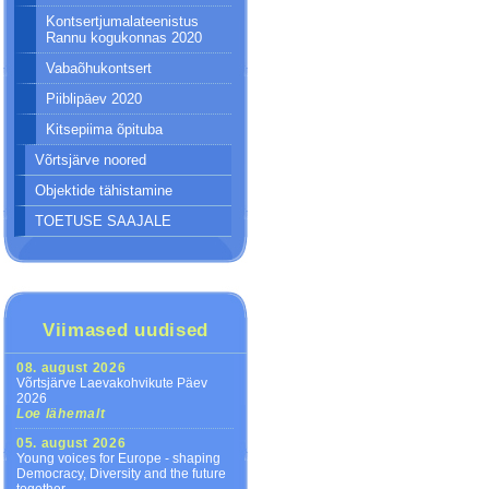
Kontsertjumalateenistus
Rannu kogukonnas 2020
Vabaõhukontsert
Piiblipäev 2020
Kitsepiima õpituba
Võrtsjärve noored
Objektide tähistamine
TOETUSE SAAJALE
Viimased uudised
08. august 2026
Võrtsjärve Laevakohvikute Päev
2026
Loe lähemalt
05. august 2026
Young voices for Europe - shaping
Democracy, Diversity and the future