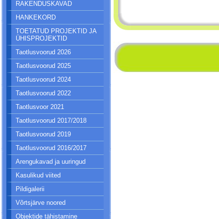
RAKENDUSKAVAD
HANKEKORD
TOETATUD PROJEKTID JA
ÜHISPROJEKTID
Taotlusvoorud 2026
Taotlusvoorud 2025
Taotlusvoorud 2024
Taotlusvoorud 2022
Taotlusvoor 2021
Taotlusvoorud 2017/2018
Taotlusvoorud 2019
Taotlusvoorud 2016/2017
Arengukavad ja uuringud
Kasulikud viited
Pildigalerii
Võrtsjärve noored
Objektide tähistamine