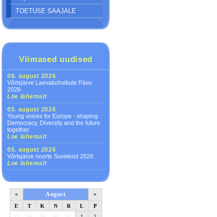
TOETUSE SAAJALE
Viimased uudised
08. august 2026
Võrtsjärve Laevakohvikute Päev
2026
Loe lähemalt
05. august 2026
Young voices for Europe - shaping
Democracy, Diversity and the future
together
Loe lähemalt
05. august 2026
Võrtsjärve noorte Suvekool 2026
Loe lähemalt
«
August
»
E
T
K
N
R
L
P
27
28
29
30
31
1
2