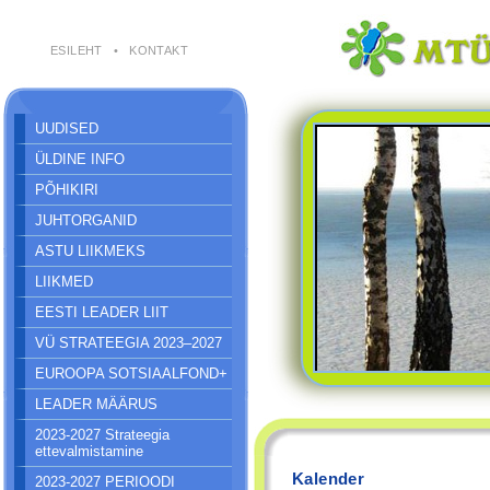
ESILEHT
•
KONTAKT
UUDISED
ÜLDINE INFO
PÕHIKIRI
JUHTORGANID
ASTU LIIKMEKS
LIIKMED
EESTI LEADER LIIT
VÜ STRATEEGIA 2023–2027
EUROOPA SOTSIAALFOND+
LEADER MÄÄRUS
2023-2027 Strateegia
ettevalmistamine
Kalender
2023-2027 PERIOODI