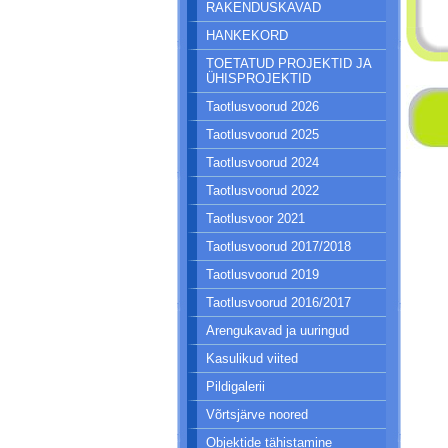
RAKENDUSKAVAD
HANKEKORD
TOETATUD PROJEKTID JA
ÜHISPROJEKTID
Taotlusvoorud 2026
Taotlusvoorud 2025
Taotlusvoorud 2024
Taotlusvoorud 2022
Taotlusvoor 2021
Taotlusvoorud 2017/2018
Taotlusvoorud 2019
Taotlusvoorud 2016/2017
Arengukavad ja uuringud
Kasulikud viited
Pildigalerii
Võrtsjärve noored
Objektide tähistamine