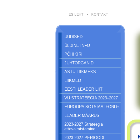
ESILEHT
•
KONTAKT
UUDISED
ÜLDINE INFO
PÕHIKIRI
JUHTORGANID
ASTU LIIKMEKS
LIIKMED
EESTI LEADER LIIT
VÜ STRATEEGIA 2023–2027
EUROOPA SOTSIAALFOND+
LEADER MÄÄRUS
2023-2027 Strateegia
ettevalmistamine
2023-2027 PERIOODI