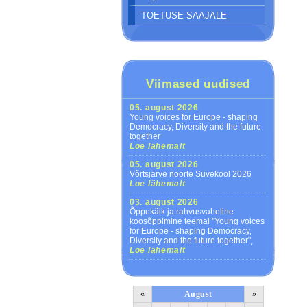
TOETUSE SAAJALE
Viimased uudised
05. august 2026
Young voices for Europe - shaping
Democracy, Diversity and the future
together
Loe lähemalt
05. august 2026
Võrtsjärve noorte Suvekool 2026
Loe lähemalt
03. august 2026
Õppekäik ja rahvusvaheline
koosõppimine teemal "Young voices
for Europe - shaping Democracy,
Diversity and the future together",
Loe lähemalt
«
August
»