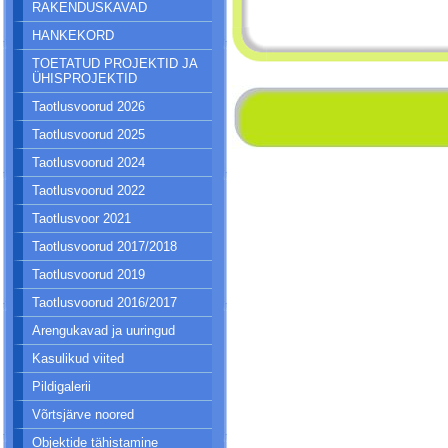
RAKENDUSKAVAD
HANKEKORD
TOETATUD PROJEKTID JA
ÜHISPROJEKTID
Taotlusvoorud 2026
Taotlusvoorud 2025
Taotlusvoorud 2024
Taotlusvoorud 2022
Taotlusvoor 2021
Taotlusvoorud 2017/2018
Taotlusvoorud 2019
Taotlusvoorud 2016/2017
Arengukavad ja uuringud
Kasulikud viited
Pildigalerii
Võrtsjärve noored
Objektide tähistamine