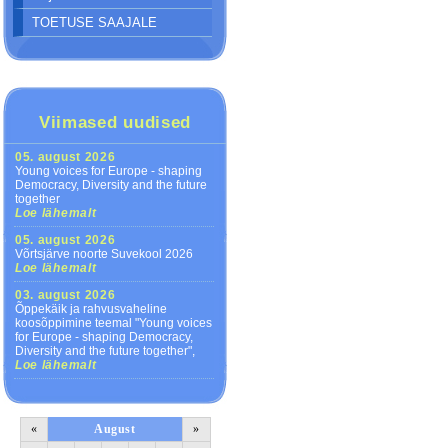
TOETUSE SAAJALE
Viimased uudised
05. august 2026
Young voices for Europe - shaping
Democracy, Diversity and the future
together
Loe lähemalt
05. august 2026
Võrtsjärve noorte Suvekool 2026
Loe lähemalt
03. august 2026
Õppekäik ja rahvusvaheline
koosõppimine teemal "Young voices
for Europe - shaping Democracy,
Diversity and the future together",
Loe lähemalt
«
August
»