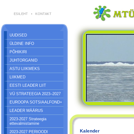
ESILEHT
•
KONTAKT
UUDISED
ÜLDINE INFO
PÕHIKIRI
JUHTORGANID
ASTU LIIKMEKS
LIIKMED
EESTI LEADER LIIT
VÜ STRATEEGIA 2023–2027
EUROOPA SOTSIAALFOND+
LEADER MÄÄRUS
2023-2027 Strateegia
ettevalmistamine
Kalender
2023-2027 PERIOODI