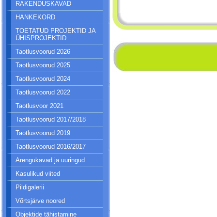
RAKENDUSKAVAD
HANKEKORD
TOETATUD PROJEKTID JA
ÜHISPROJEKTID
Taotlusvoorud 2026
Taotlusvoorud 2025
Taotlusvoorud 2024
Taotlusvoorud 2022
Taotlusvoor 2021
Taotlusvoorud 2017/2018
Taotlusvoorud 2019
Taotlusvoorud 2016/2017
Arengukavad ja uuringud
Kasulikud viited
Pildigalerii
Võrtsjärve noored
Objektide tähistamine