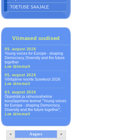
TOETUSE SAAJALE
Viimased uudised
05. august 2026
Young voices for Europe - shaping
Democracy, Diversity and the future
together
Loe lähemalt
05. august 2026
Võrtsjärve noorte Suvekool 2026
Loe lähemalt
03. august 2026
Õppekäik ja rahvusvaheline
koosõppimine teemal "Young voices
for Europe - shaping Democracy,
Diversity and the future together",
Loe lähemalt
«
August
»