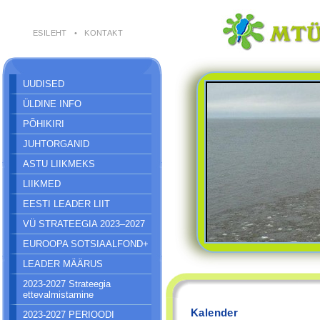
ESILEHT
•
KONTAKT
UUDISED
ÜLDINE INFO
PÕHIKIRI
JUHTORGANID
ASTU LIIKMEKS
LIIKMED
EESTI LEADER LIIT
VÜ STRATEEGIA 2023–2027
EUROOPA SOTSIAALFOND+
LEADER MÄÄRUS
2023-2027 Strateegia
ettevalmistamine
Kalender
2023-2027 PERIOODI