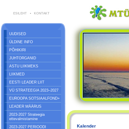
ESILEHT
•
KONTAKT
UUDISED
ÜLDINE INFO
PÕHIKIRI
JUHTORGANID
ASTU LIIKMEKS
LIIKMED
EESTI LEADER LIIT
VÜ STRATEEGIA 2023–2027
EUROOPA SOTSIAALFOND+
LEADER MÄÄRUS
2023-2027 Strateegia
ettevalmistamine
Kalender
2023-2027 PERIOODI