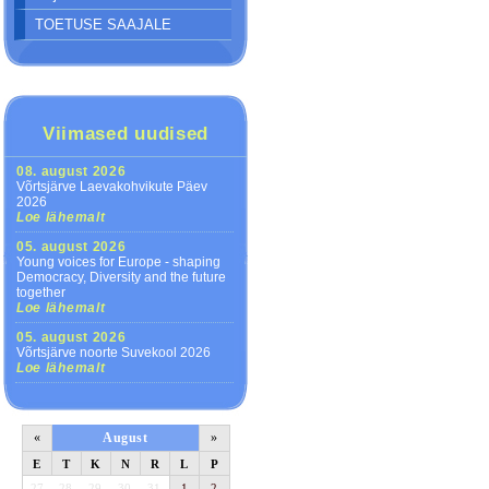
TOETUSE SAAJALE
Viimased uudised
08. august 2026
Võrtsjärve Laevakohvikute Päev
2026
Loe lähemalt
05. august 2026
Young voices for Europe - shaping
Democracy, Diversity and the future
together
Loe lähemalt
05. august 2026
Võrtsjärve noorte Suvekool 2026
Loe lähemalt
«
August
»
E
T
K
N
R
L
P
27
28
29
30
31
1
2