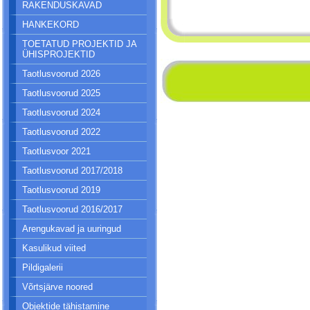
RAKENDUSKAVAD
HANKEKORD
TOETATUD PROJEKTID JA
ÜHISPROJEKTID
Taotlusvoorud 2026
Taotlusvoorud 2025
Taotlusvoorud 2024
Taotlusvoorud 2022
Taotlusvoor 2021
Taotlusvoorud 2017/2018
Taotlusvoorud 2019
Taotlusvoorud 2016/2017
Arengukavad ja uuringud
Kasulikud viited
Pildigalerii
Võrtsjärve noored
Objektide tähistamine