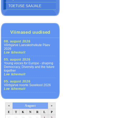
TOETUSE SAAJALE
Viimased uudised
08. august 2026
Võrtsjärve Laevakohvikute Päev
2026
Loe lähemalt
05. august 2026
Young voices for Europe - shaping
Democracy, Diversity and the future
together
Loe lähemalt
05. august 2026
Võrtsjärve noorte Suvekool 2026
Loe lähemalt
«
August
»
E
T
K
N
R
L
P
27
28
29
30
31
1
2