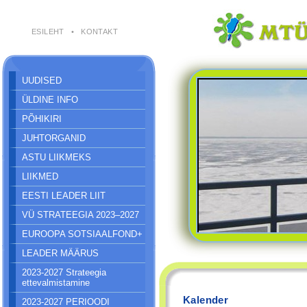
ESILEHT
•
KONTAKT
UUDISED
ÜLDINE INFO
PÕHIKIRI
JUHTORGANID
ASTU LIIKMEKS
LIIKMED
EESTI LEADER LIIT
VÜ STRATEEGIA 2023–2027
EUROOPA SOTSIAALFOND+
LEADER MÄÄRUS
2023-2027 Strateegia
ettevalmistamine
Kalender
2023-2027 PERIOODI