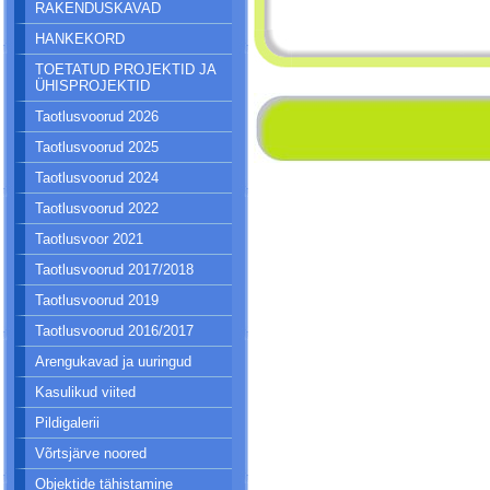
RAKENDUSKAVAD
HANKEKORD
TOETATUD PROJEKTID JA
ÜHISPROJEKTID
Taotlusvoorud 2026
Taotlusvoorud 2025
Taotlusvoorud 2024
Taotlusvoorud 2022
Taotlusvoor 2021
Taotlusvoorud 2017/2018
Taotlusvoorud 2019
Taotlusvoorud 2016/2017
Arengukavad ja uuringud
Kasulikud viited
Pildigalerii
Võrtsjärve noored
Objektide tähistamine