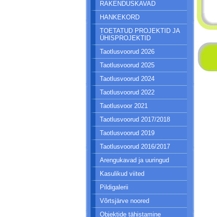
RAKENDUSKAVAD
HANKEKORD
TOETATUD PROJEKTID JA
ÜHISPROJEKTID
Taotlusvoorud 2026
Taotlusvoorud 2025
Taotlusvoorud 2024
Taotlusvoorud 2022
Taotlusvoor 2021
Taotlusvoorud 2017/2018
Taotlusvoorud 2019
Taotlusvoorud 2016/2017
Arengukavad ja uuringud
Kasulikud viited
Pildigalerii
Võrtsjärve noored
Objektide tähistamine