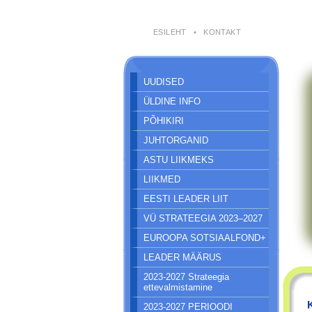
ESILEHT
•
KONTAKT
UUDISED
ÜLDINE INFO
PÕHIKIRI
JUHTORGANID
ASTU LIIKMEKS
LIIKMED
EESTI LEADER LIIT
VÜ STRATEEGIA 2023–2027
EUROOPA SOTSIAALFOND+
LEADER MÄÄRUS
2023-2027 Strateegia
ettevalmistamine
2023-2027 PERIOODI