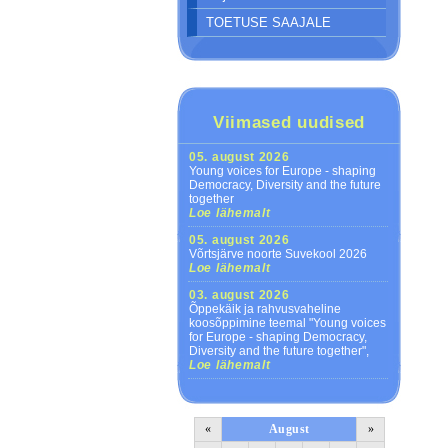
TOETUSE SAAJALE
Viimased uudised
05. august 2026
Young voices for Europe - shaping
Democracy, Diversity and the future
together
Loe lähemalt
05. august 2026
Võrtsjärve noorte Suvekool 2026
Loe lähemalt
03. august 2026
Õppekäik ja rahvusvaheline
koosõppimine teemal "Young voices
for Europe - shaping Democracy,
Diversity and the future together",
Loe lähemalt
«
August
»