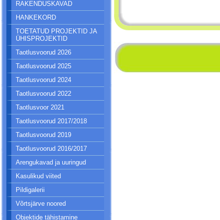
RAKENDUSKAVAD
HANKEKORD
TOETATUD PROJEKTID JA
ÜHISPROJEKTID
Taotlusvoorud 2026
Taotlusvoorud 2025
Taotlusvoorud 2024
Taotlusvoorud 2022
Taotlusvoor 2021
Taotlusvoorud 2017/2018
Taotlusvoorud 2019
Taotlusvoorud 2016/2017
Arengukavad ja uuringud
Kasulikud viited
Pildigalerii
Võrtsjärve noored
Objektide tähistamine