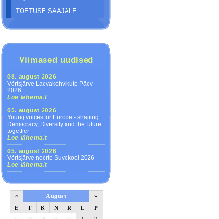
TOETUSE SAAJALE
Viimased uudised
08. august 2026
Võrtsjärve Laevakohvikute Päev
2026
Loe lähemalt
05. august 2026
Young voices for Europe - shaping
Democracy, Diversity and the future
together
Loe lähemalt
05. august 2026
Võrtsjärve noorte Suvekool 2026
Loe lähemalt
«
August
»
E
T
K
N
R
L
P
27
28
29
30
31
1
2