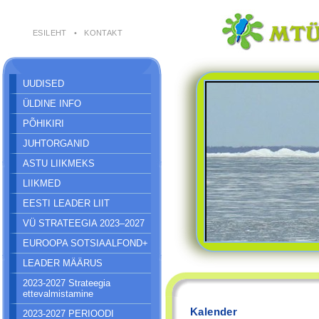
ESILEHT
•
KONTAKT
UUDISED
ÜLDINE INFO
PÕHIKIRI
JUHTORGANID
ASTU LIIKMEKS
LIIKMED
EESTI LEADER LIIT
VÜ STRATEEGIA 2023–2027
EUROOPA SOTSIAALFOND+
LEADER MÄÄRUS
2023-2027 Strateegia
ettevalmistamine
Kalender
2023-2027 PERIOODI