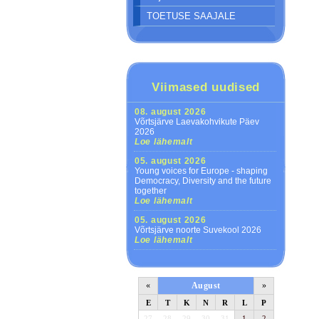
TOETUSE SAAJALE
Viimased uudised
08. august 2026
Võrtsjärve Laevakohvikute Päev
2026
Loe lähemalt
05. august 2026
Young voices for Europe - shaping
Democracy, Diversity and the future
together
Loe lähemalt
05. august 2026
Võrtsjärve noorte Suvekool 2026
Loe lähemalt
«
August
»
E
T
K
N
R
L
P
27
28
29
30
31
1
2