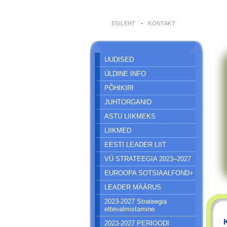
ESILEHT
•
KONTAKT
UUDISED
ÜLDINE INFO
PÕHIKIRI
JUHTORGANID
ASTU LIIKMEKS
LIIKMED
EESTI LEADER LIIT
VÜ STRATEEGIA 2023–2027
EUROOPA SOTSIAALFOND+
LEADER MÄÄRUS
2023-2027 Strateegia
ettevalmistamine
2023-2027 PERIOODI