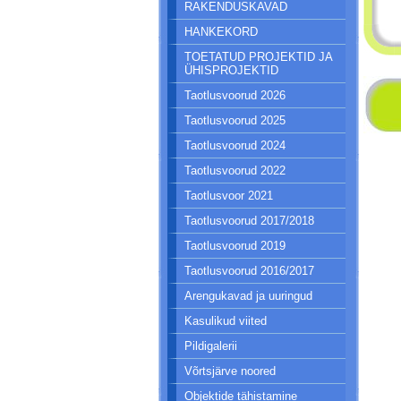
RAKENDUSKAVAD
HANKEKORD
TOETATUD PROJEKTID JA
ÜHISPROJEKTID
Taotlusvoorud 2026
Taotlusvoorud 2025
Taotlusvoorud 2024
Taotlusvoorud 2022
Taotlusvoor 2021
Taotlusvoorud 2017/2018
Taotlusvoorud 2019
Taotlusvoorud 2016/2017
Arengukavad ja uuringud
Kasulikud viited
Pildigalerii
Võrtsjärve noored
Objektide tähistamine