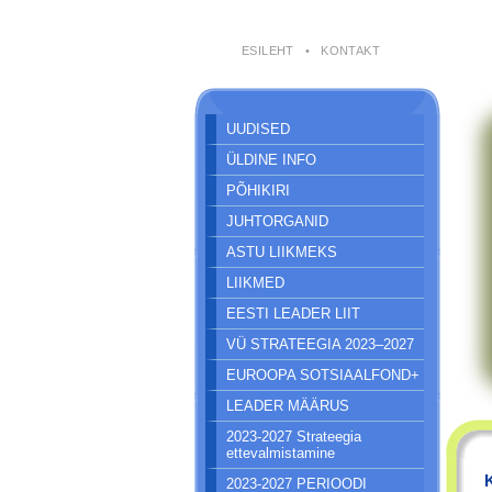
ESILEHT
•
KONTAKT
UUDISED
ÜLDINE INFO
PÕHIKIRI
JUHTORGANID
ASTU LIIKMEKS
LIIKMED
EESTI LEADER LIIT
VÜ STRATEEGIA 2023–2027
EUROOPA SOTSIAALFOND+
LEADER MÄÄRUS
2023-2027 Strateegia
ettevalmistamine
2023-2027 PERIOODI