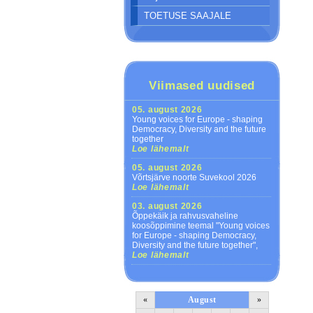
TOETUSE SAAJALE
Viimased uudised
05. august 2026
Young voices for Europe - shaping
Democracy, Diversity and the future
together
Loe lähemalt
05. august 2026
Võrtsjärve noorte Suvekool 2026
Loe lähemalt
03. august 2026
Õppekäik ja rahvusvaheline
koosõppimine teemal "Young voices
for Europe - shaping Democracy,
Diversity and the future together",
Loe lähemalt
«
August
»