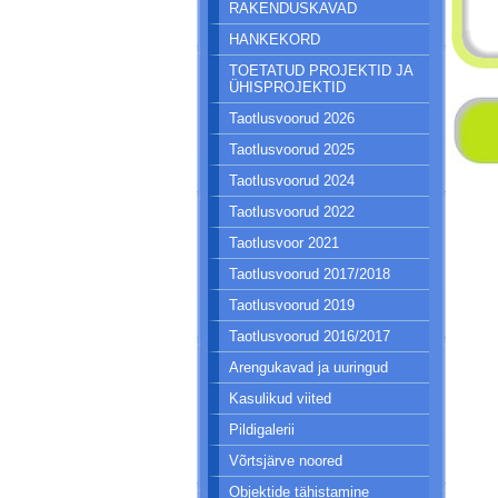
RAKENDUSKAVAD
HANKEKORD
TOETATUD PROJEKTID JA
ÜHISPROJEKTID
Taotlusvoorud 2026
Taotlusvoorud 2025
Taotlusvoorud 2024
Taotlusvoorud 2022
Taotlusvoor 2021
Taotlusvoorud 2017/2018
Taotlusvoorud 2019
Taotlusvoorud 2016/2017
Arengukavad ja uuringud
Kasulikud viited
Pildigalerii
Võrtsjärve noored
Objektide tähistamine